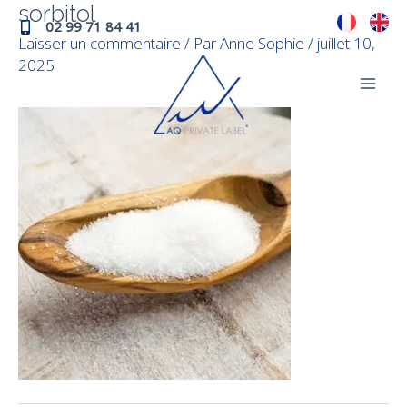
sorbitol
Aller
Navigation
Mai
02 99 71 84 41
au
des
Laisser un commentaire
/ Par
Anne Sophie
/
juillet 10,
Men
contenu
articles
2025