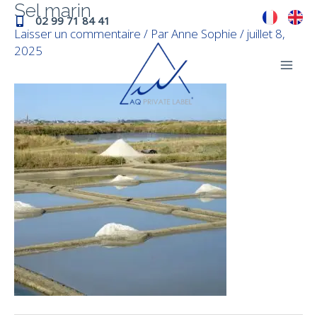
Sel marin
Aller
Navigation
Mai
02 99 71 84 41
au
des
Laisser un commentaire
/ Par
Anne Sophie
/
juillet 8,
Men
contenu
articles
2025